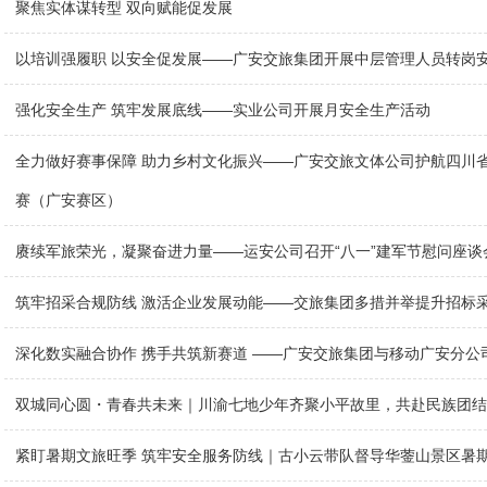
聚焦实体谋转型 双向赋能促发展
以培训强履职 以安全促发展——广安交旅集团开展中层管理人员转岗
强化安全生产 筑牢发展底线——实业公司开展月安全生产活动
全力做好赛事保障 助力乡村文化振兴——广安交旅文体公司护航四川
赛（广安赛区）
赓续军旅荣光，凝聚奋进力量——运安公司召开“八一”建军节慰问座谈
筑牢招采合规防线 激活企业发展动能——交旅集团多措并举提升招标
深化数实融合协作 携手共筑新赛道 ——广安交旅集团与移动广安分公
双城同心圆・青春共未来｜川渝七地少年齐聚小平故里，共赴民族团结
紧盯暑期文旅旺季 筑牢安全服务防线｜古小云带队督导华蓥山景区暑