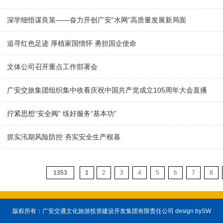
深学细悟谋良策——奋力开创广安“水网”高质量发展新局面
追寻红色足迹 厚植家国情怀 勇担国企使命
文体公司召开重点工作部署会
广安交旅集团组织集中收看庆祝中国共产党成立105周年大会直播
拧紧思想“安全阀” 练好服务“基本功”
抓实汛期风险防控 夯实安全生产根基
1353
1
2
3
4
5
6
7
8
版权所有：广安交通文化旅游投资建设开发集团有限责任公司 design by
SW