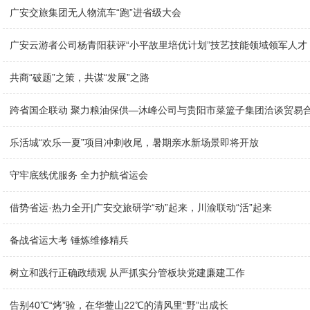
广安交旅集团无人物流车“跑”进省级大会
广安云游者公司杨青阳获评“小平故里培优计划”技艺技能领域领军人才
共商“破题”之策，共谋“发展”之路
跨省国企联动 聚力粮油保供—沐峰公司与贵阳市菜篮子集团洽谈贸易
乐活城“欢乐一夏”项目冲刺收尾，暑期亲水新场景即将开放
守牢底线优服务 全力护航省运会
借势省运·热力全开|广安交旅研学“动”起来，川渝联动“活”起来
备战省运大考 锤炼维修精兵
树立和践行正确政绩观 从严抓实分管板块党建廉建工作
告别40℃“烤”验，在华蓥山22℃的清风里“野”出成长