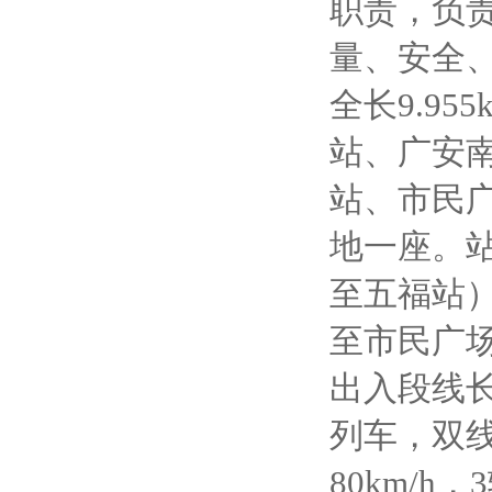
职责，负
量、安全
全长
9.955
站、广安
站、市民
地一座。
至五福站
至市民广
出入段线
列车，
双
80km/h
，
3